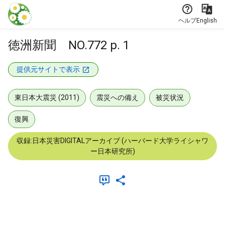
本文に飛ぶ
ヘルプ
English
徳洲新聞 NO.772 p. 1
提供元サイトで表示
東日本大震災 (2011)
震災への備え
被災状況
復興
収録:日本災害DIGITALアーカイブ (ハーバード大学ライシャワ
ー日本研究所)