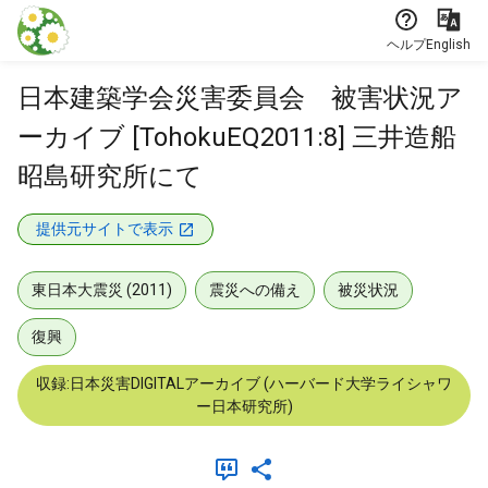
本文に飛ぶ
ヘルプ
English
日本建築学会災害委員会 被害状況ア
ーカイブ [TohokuEQ2011:8] 三井造船
昭島研究所にて
提供元サイトで表示
東日本大震災 (2011)
震災への備え
被災状況
復興
収録:日本災害DIGITALアーカイブ (ハーバード大学ライシャワ
ー日本研究所)