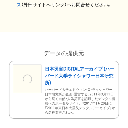
ス
（外部サイトへリンク）へお問合せください。
データの提供元
日本災害DIGITALアーカイブ (ハー
バード大学ライシャワー日本研究
所)
ハーバード大学エドウィン・O・ライシャワー
日本研究所が企画・運営する、2011年3月11日
から続く自然・人為災害を記録したデジタル情
報へのポータルサイト。 *2017年1月20日に
「2011年東日本大震災デジタルアーカイブ」か
ら名称変更された。