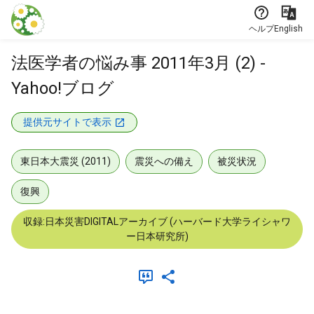
本文に飛ぶ
ヘルプ
English
法医学者の悩み事 2011年3月 (2) -
Yahoo!ブログ
提供元サイトで表示
東日本大震災 (2011)
震災への備え
被災状況
復興
収録:日本災害DIGITALアーカイブ (ハーバード大学ライシャワ
ー日本研究所)