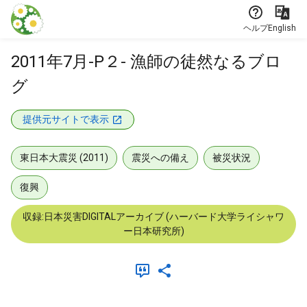
本文に飛ぶ
ヘルプ
English
2011年7月-P２- 漁師の徒然なるブロ
グ
提供元サイトで表示
東日本大震災 (2011)
震災への備え
被災状況
復興
収録:日本災害DIGITALアーカイブ (ハーバード大学ライシャワ
ー日本研究所)