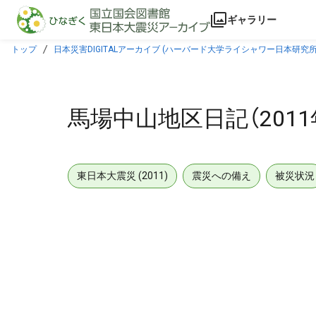
本文に飛ぶ
ギャラリー
トップ
日本災害DIGITALアーカイブ (ハーバード大学ライシャワー日本研究所
馬場中山地区日記（2011
東日本大震災 (2011)
震災への備え
被災状況
メタデータ