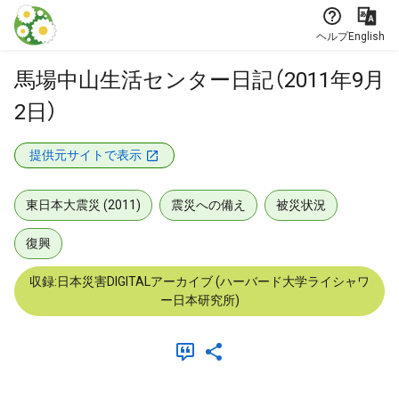
本文に飛ぶ
ヘルプ
English
馬場中山生活センター日記（2011年9月
2日）
提供元サイトで表示
東日本大震災 (2011)
震災への備え
被災状況
復興
収録:日本災害DIGITALアーカイブ (ハーバード大学ライシャワ
ー日本研究所)