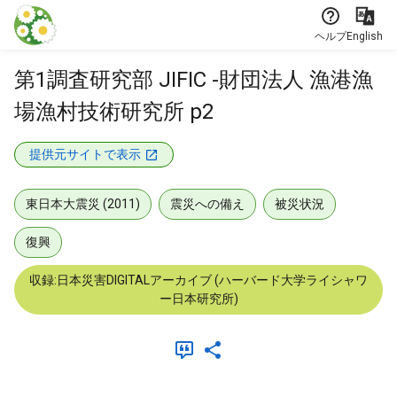
本文に飛ぶ
ヘルプ
English
第1調査研究部 JIFIC -財団法人 漁港漁
場漁村技術研究所 p2
提供元サイトで表示
東日本大震災 (2011)
震災への備え
被災状況
復興
収録:日本災害DIGITALアーカイブ (ハーバード大学ライシャワ
ー日本研究所)