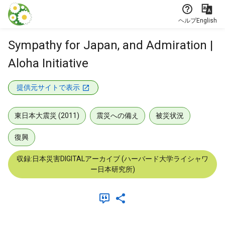
本文に飛ぶ
ヘルプ
English
Sympathy for Japan, and Admiration |
Aloha Initiative
提供元サイトで表示
東日本大震災 (2011)
震災への備え
被災状況
復興
収録:日本災害DIGITALアーカイブ (ハーバード大学ライシャワ
ー日本研究所)