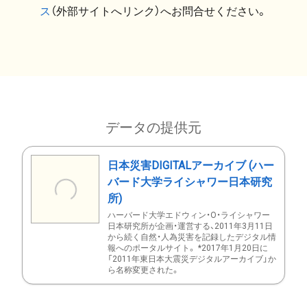
ス
（外部サイトへリンク）へお問合せください。
データの提供元
日本災害DIGITALアーカイブ (ハー
バード大学ライシャワー日本研究
所)
ハーバード大学エドウィン・O・ライシャワー
日本研究所が企画・運営する、2011年3月11日
から続く自然・人為災害を記録したデジタル情
報へのポータルサイト。 *2017年1月20日に
「2011年東日本大震災デジタルアーカイブ」か
ら名称変更された。