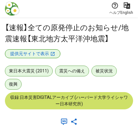
本文に飛ぶ
ヘルプ
English
【速報】全ての原発停止のお知らせ/地
震速報【東北地方太平洋沖地震】
提供元サイトで表示
東日本大震災 (2011)
震災への備え
被災状況
復興
収録:日本災害DIGITALアーカイブ (ハーバード大学ライシャワ
ー日本研究所)