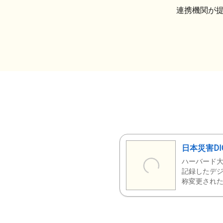
連携機関が
日本災害DI
ハーバード大
記録したデジ
称変更された