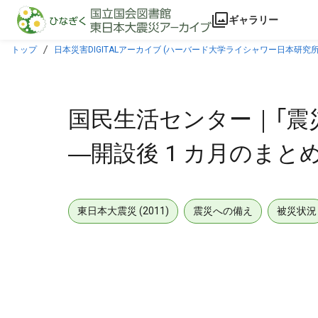
本文に飛ぶ
ギャラリー
トップ
日本災害DIGITALアーカイブ (ハーバード大学ライシャワー日本研究所
国民生活センター｜「震災
―開設後 1 カ月のまとめ [
東日本大震災 (2011)
震災への備え
被災状況