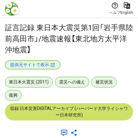
本文に飛ぶ
ヘルプ
English
証言記録 東日本大震災第1回「岩手県陸
前高田市」/地震速報【東北地方太平洋
沖地震】
提供元サイトで表示
東日本大震災 (2011)
震災への備え
被災状況
復興
収録:日本災害DIGITALアーカイブ (ハーバード大学ライシャワ
ー日本研究所)