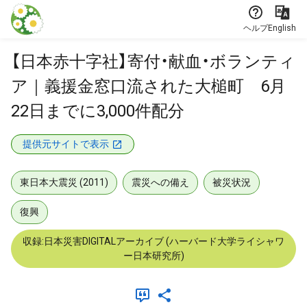
本文に飛ぶ
ヘルプ
English
【日本赤十字社】寄付・献血・ボランティ
ア｜義援金窓口流された大槌町 6月
22日までに3,000件配分
提供元サイトで表示
東日本大震災 (2011)
震災への備え
被災状況
復興
収録:日本災害DIGITALアーカイブ (ハーバード大学ライシャワ
ー日本研究所)