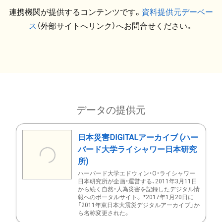
連携機関が提供するコンテンツです。
資料提供元デーベー
ス
（外部サイトへリンク）へお問合せください。
データの提供元
日本災害DIGITALアーカイブ (ハー
バード大学ライシャワー日本研究
所)
ハーバード大学エドウィン・O・ライシャワー
日本研究所が企画・運営する、2011年3月11日
から続く自然・人為災害を記録したデジタル情
報へのポータルサイト。 *2017年1月20日に
「2011年東日本大震災デジタルアーカイブ」か
ら名称変更された。