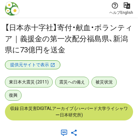
本文に飛ぶ
ヘルプ
English
【日本赤十字社】寄付・献血・ボランティ
ア｜義援金の第一次配分福島県、新潟
県に73億円を送金
提供元サイトで表示
東日本大震災 (2011)
震災への備え
被災状況
復興
収録:日本災害DIGITALアーカイブ (ハーバード大学ライシャワ
ー日本研究所)