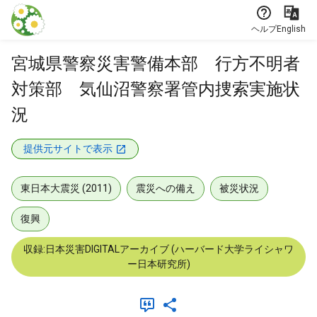
本文に飛ぶ
ヘルプ
English
宮城県警察災害警備本部 行方不明者
対策部 気仙沼警察署管内捜索実施状
況
提供元サイトで表示
東日本大震災 (2011)
震災への備え
被災状況
復興
収録:日本災害DIGITALアーカイブ (ハーバード大学ライシャワ
ー日本研究所)