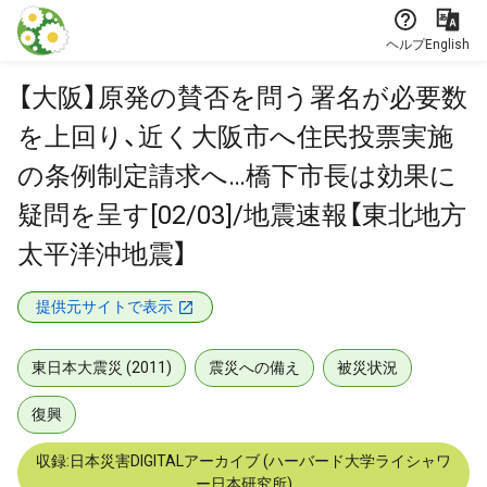
本文に飛ぶ
ヘルプ
English
【大阪】原発の賛否を問う署名が必要数
を上回り、近く大阪市へ住民投票実施
の条例制定請求へ…橋下市長は効果に
疑問を呈す[02/03]/地震速報【東北地方
太平洋沖地震】
提供元サイトで表示
東日本大震災 (2011)
震災への備え
被災状況
復興
収録:日本災害DIGITALアーカイブ (ハーバード大学ライシャワ
ー日本研究所)