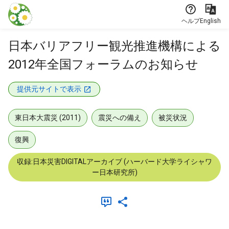
本文に飛ぶ
ヘルプ
English
日本バリアフリー観光推進機構による
2012年全国フォーラムのお知らせ
提供元サイトで表示
東日本大震災 (2011)
震災への備え
被災状況
復興
収録:日本災害DIGITALアーカイブ (ハーバード大学ライシャワ
ー日本研究所)