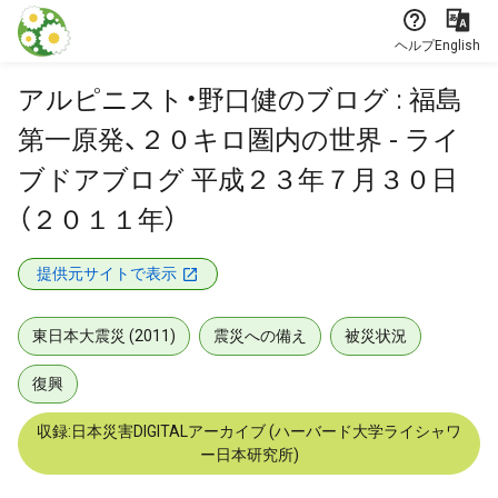
本文に飛ぶ
ヘルプ
English
アルピニスト・野口健のブログ : 福島
第一原発、２０キロ圏内の世界 - ライ
ブドアブログ 平成２３年７月３０日
（２０１１年）
提供元サイトで表示
東日本大震災 (2011)
震災への備え
被災状況
復興
収録:日本災害DIGITALアーカイブ (ハーバード大学ライシャワ
ー日本研究所)