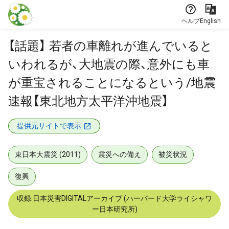
本文に飛ぶ
ヘルプ
English
【話題】 若者の車離れが進んでいると
いわれるが、大地震の際、意外にも車
が重宝されることになるという/地震
速報【東北地方太平洋沖地震】
提供元サイトで表示
東日本大震災 (2011)
震災への備え
被災状況
復興
収録:日本災害DIGITALアーカイブ (ハーバード大学ライシャワ
ー日本研究所)