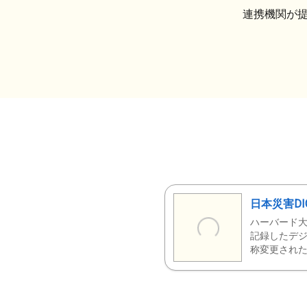
連携機関が
日本災害DI
ハーバード大
記録したデジ
称変更された