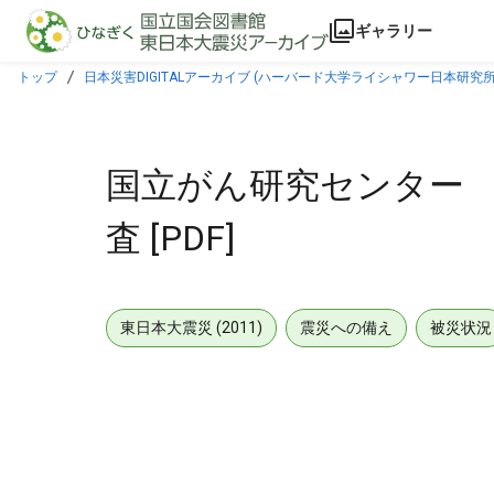
本文に飛ぶ
ギャラリー
トップ
日本災害DIGITALアーカイブ (ハーバード大学ライシャワー日本研究所
国立がん研究センター
査 [PDF]
東日本大震災 (2011)
震災への備え
被災状況