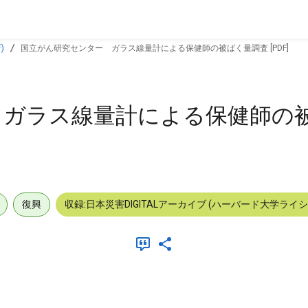
)
国立がん研究センター ガラス線量計による保健師の被ばく量調査 [PDF]
 ガラス線量計による保健師の
復興
収録:日本災害DIGITALアーカイブ (ハーバード大学ライ