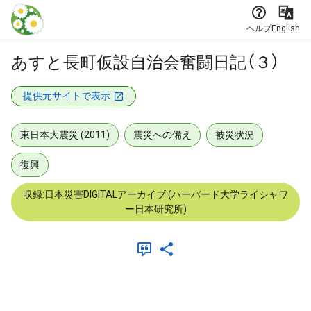
本文に飛ぶ
ヘルプ
English
あすと長町仮設自治会奮闘日記（３）
提供元サイトで表示
東日本大震災 (2011)
震災への備え
被災状況
復興
収録:日本災害DIGITALアーカイブ (ハーバード大学ライシャワ
ー日本研究所)