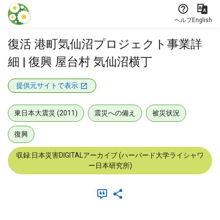
本文に飛ぶ
ヘルプ
English
復活 港町気仙沼プロジェクト事業詳
細 | 復興 屋台村 気仙沼横丁
提供元サイトで表示
東日本大震災 (2011)
震災への備え
被災状況
復興
収録:日本災害DIGITALアーカイブ (ハーバード大学ライシャワ
ー日本研究所)