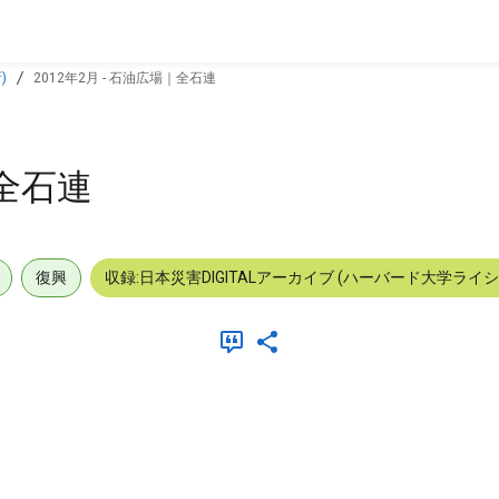
)
2012年2月 - 石油広場｜全石連
｜全石連
復興
収録:日本災害DIGITALアーカイブ (ハーバード大学ライ