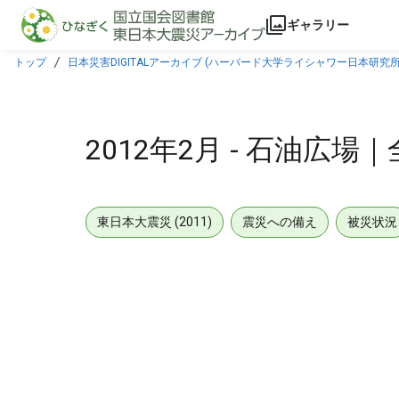
本文に飛ぶ
ギャラリー
トップ
日本災害DIGITALアーカイブ (ハーバード大学ライシャワー日本研究所
2012年2月 - 石油広場
東日本大震災 (2011)
震災への備え
被災状況
メタデータ