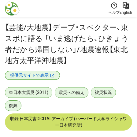
本文に飛ぶ
ヘルプ
English
【芸能/大地震】デーブ・スペクター、東
スポに語る 「いま逃げたら、ひきょう
者だから帰国しない」/地震速報【東北
地方太平洋沖地震】
提供元サイトで表示
東日本大震災 (2011)
震災への備え
被災状況
復興
収録:日本災害DIGITALアーカイブ (ハーバード大学ライシャワ
ー日本研究所)