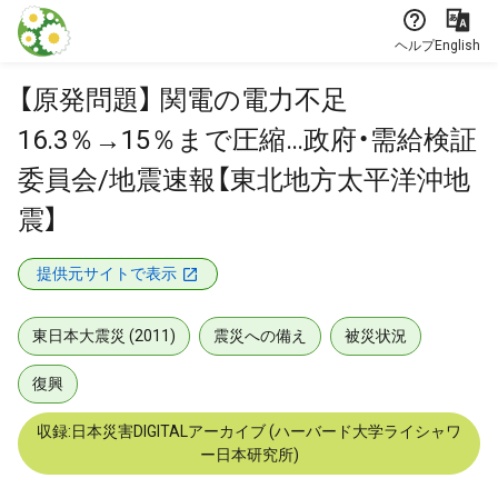
本文に飛ぶ
ヘルプ
English
【原発問題】 関電の電力不足
16.3％→15％まで圧縮…政府・需給検証
委員会/地震速報【東北地方太平洋沖地
震】
提供元サイトで表示
東日本大震災 (2011)
震災への備え
被災状況
復興
収録:日本災害DIGITALアーカイブ (ハーバード大学ライシャワ
ー日本研究所)