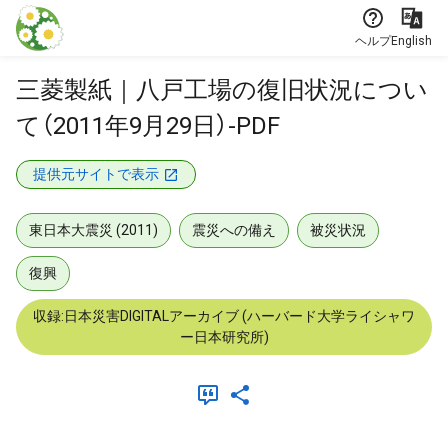
本文に飛ぶ
ヘルプ
English
三菱製紙｜八戸工場の復旧状況につい
て（2011年9月29日）-PDF
提供元サイトで表示
東日本大震災 (2011)
震災への備え
被災状況
復興
収録:日本災害DIGITALアーカイブ (ハーバード大学ライシャワ
ー日本研究所)