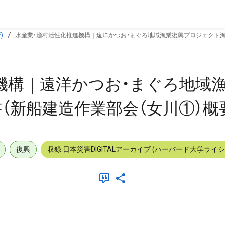
)
水産業・漁村活性化推進機構｜遠洋かつお・まぐろ地域漁業復興プロジェクト漁業復
機構｜遠洋かつお・まぐろ地域
新船建造作業部会（女川①）概要版 
復興
収録:日本災害DIGITALアーカイブ (ハーバード大学ライ