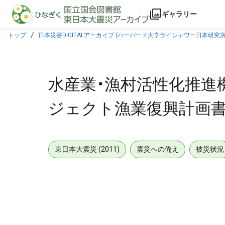
本文に飛ぶ
ギャラリー
トップ
日本災害DIGITALアーカイブ (ハーバード大学ライシャワー日本研究所
水産業・漁村活性化推進
ジェクト漁業復興計画書（
東日本大震災 (2011)
震災への備え
被災状況