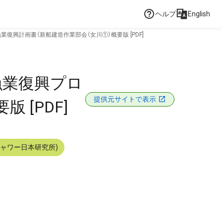
ヘルプ
English
興計画書（新船建造作業部会（女川①）概要版 [PDF]
漁業復興プロ
提供元サイトで表示
[PDF]
シャワー日本研究所)