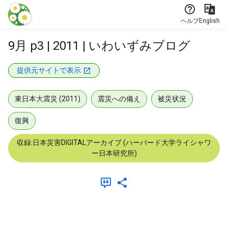
本文に飛ぶ
ヘルプ
English
9月 p3 | 2011 | いわいずみブログ
提供元サイトで表示
東日本大震災 (2011)
震災への備え
被災状況
復興
収録:日本災害DIGITALアーカイブ (ハーバード大学ライシャワ
ー日本研究所)