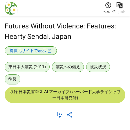
本文に飛ぶ
ヘルプ
English
Futures Without Violence: Features:
Hearty Sendai, Japan
提供元サイトで表示
東日本大震災 (2011)
震災への備え
被災状況
復興
収録:日本災害DIGITALアーカイブ (ハーバード大学ライシャワ
ー日本研究所)