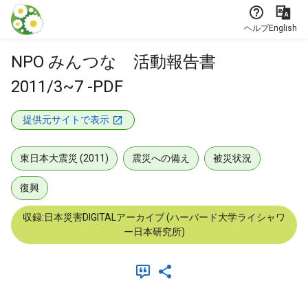
本文に飛ぶ
ヘルプ
English
NPO みんつな 活動報告書
2011/3~7 -PDF
提供元サイトで表示
東日本大震災 (2011)
震災への備え
被災状況
復興
収録:日本災害DIGITALアーカイブ (ハーバード大学ライシャワ
ー日本研究所)