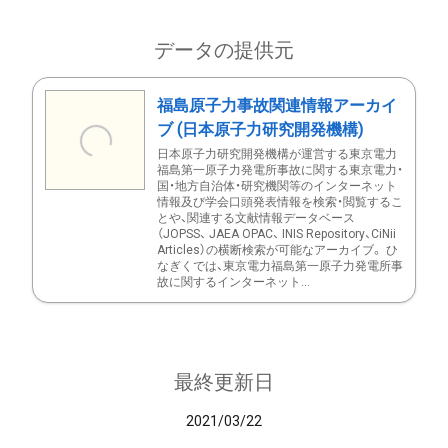
データの提供元
福島原子力事故関連情報アーカイ
ブ (日本原子力研究開発機構)
日本原子力研究開発機構が運営する東京電力
福島第一原子力発電所事故に関する東京電力・
国・地方自治体・研究機関等のインターネット
情報及び学会口頭発表情報を検索・閲覧するこ
とや、関連する文献情報データベース
（JOPSS、 JAEA OPAC、 INIS Repository、CiNii
Articles）の横断検索が可能なアーカイブ。 ひ
なぎくでは、東京電力福島第一原子力発電所事
故に関するインターネット...
最終更新日
2021/03/22