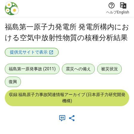
本文に飛ぶ
ヘルプ
English
福島第一原子力発電所 発電所構内にお
ける空気中放射性物質の核種分析結果
提供元サイトで表示
福島第一原発事故 (2011)
震災への備え
被災状況
復興
収録:福島原子力事故関連情報アーカイブ (日本原子力研究開発
機構)