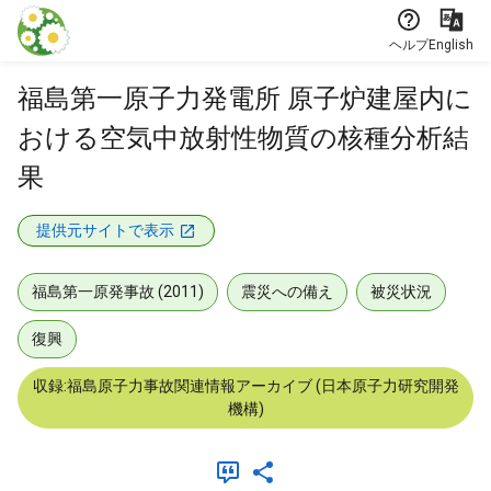
本文に飛ぶ
ヘルプ
English
福島第一原子力発電所 原子炉建屋内に
おける空気中放射性物質の核種分析結
果
提供元サイトで表示
福島第一原発事故 (2011)
震災への備え
被災状況
復興
収録:福島原子力事故関連情報アーカイブ (日本原子力研究開発
機構)