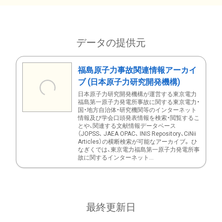
データの提供元
福島原子力事故関連情報アーカイ
ブ (日本原子力研究開発機構)
日本原子力研究開発機構が運営する東京電力
福島第一原子力発電所事故に関する東京電力・
国・地方自治体・研究機関等のインターネット
情報及び学会口頭発表情報を検索・閲覧するこ
とや、関連する文献情報データベース
（JOPSS、 JAEA OPAC、 INIS Repository、CiNii
Articles）の横断検索が可能なアーカイブ。 ひ
なぎくでは、東京電力福島第一原子力発電所事
故に関するインターネット...
最終更新日