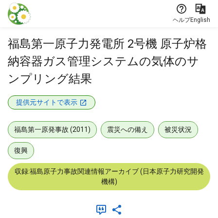
本文に飛ぶ
ヘルプ
English
福島第一原子力発電所 2号機 原子炉格
納容器ガス管理システムの気体のサ
ンプリング結果
提供元サイトで表示
福島第一原発事故 (2011)
震災への備え
被災状況
復興
収録:福島原子力事故関連情報アーカイブ (日本原子力研究開発
機構)