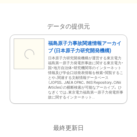
データの提供元
福島原子力事故関連情報アーカイ
ブ (日本原子力研究開発機構)
日本原子力研究開発機構が運営する東京電力
福島第一原子力発電所事故に関する東京電力・
国・地方自治体・研究機関等のインターネット
情報及び学会口頭発表情報を検索・閲覧するこ
とや、関連する文献情報データベース
（JOPSS、 JAEA OPAC、 INIS Repository、CiNii
Articles）の横断検索が可能なアーカイブ。 ひ
なぎくでは、東京電力福島第一原子力発電所事
故に関するインターネット...
最終更新日