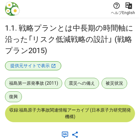
本文に飛ぶ
ヘルプ
English
1.1. 戦略プランとは中長期の時間軸に
沿った「リスク低減戦略の設計」 (戦略
プラン2015)
提供元サイトで表示
福島第一原発事故 (2011)
震災への備え
被災状況
復興
収録:福島原子力事故関連情報アーカイブ (日本原子力研究開発
機構)