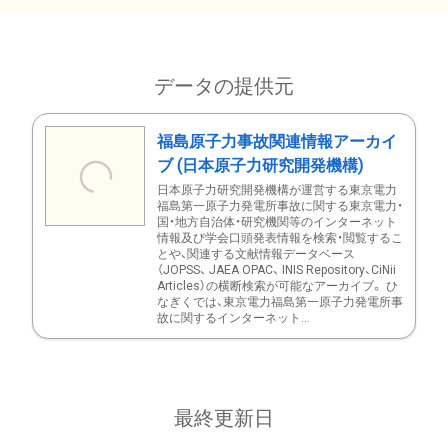
データの提供元
福島原子力事故関連情報アーカイ
ブ (日本原子力研究開発機構)
日本原子力研究開発機構が運営する東京電力
福島第一原子力発電所事故に関する東京電力・
国・地方自治体・研究機関等のインターネット
情報及び学会口頭発表情報を検索・閲覧するこ
とや、関連する文献情報データベース
（JOPSS、 JAEA OPAC、 INIS Repository、CiNii
Articles）の横断検索が可能なアーカイブ。 ひ
なぎくでは、東京電力福島第一原子力発電所事
故に関するインターネット...
最終更新日