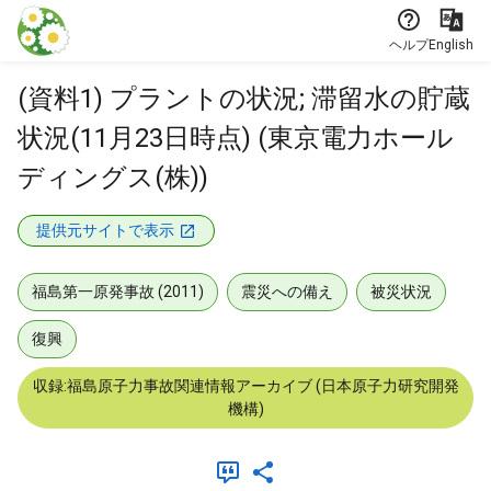
本文に飛ぶ
ヘルプ
English
(資料1) プラントの状況; 滞留水の貯蔵
状況(11月23日時点) (東京電力ホール
ディングス(株))
提供元サイトで表示
福島第一原発事故 (2011)
震災への備え
被災状況
復興
収録:福島原子力事故関連情報アーカイブ (日本原子力研究開発
機構)