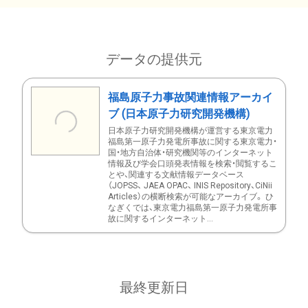
データの提供元
福島原子力事故関連情報アーカイ
ブ (日本原子力研究開発機構)
日本原子力研究開発機構が運営する東京電力
福島第一原子力発電所事故に関する東京電力・
国・地方自治体・研究機関等のインターネット
情報及び学会口頭発表情報を検索・閲覧するこ
とや、関連する文献情報データベース
（JOPSS、 JAEA OPAC、 INIS Repository、CiNii
Articles）の横断検索が可能なアーカイブ。 ひ
なぎくでは、東京電力福島第一原子力発電所事
故に関するインターネット...
最終更新日