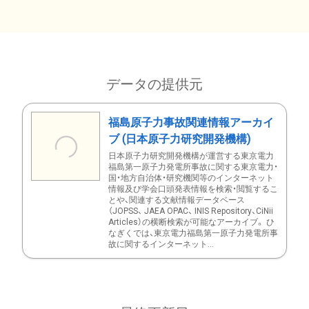
データの提供元
福島原子力事故関連情報アーカイ
ブ (日本原子力研究開発機構)
日本原子力研究開発機構が運営する東京電力
福島第一原子力発電所事故に関する東京電力・
国・地方自治体・研究機関等のインターネット
情報及び学会口頭発表情報を検索・閲覧するこ
とや、関連する文献情報データベース
（JOPSS、 JAEA OPAC、 INIS Repository、CiNii
Articles）の横断検索が可能なアーカイブ。 ひ
なぎくでは、東京電力福島第一原子力発電所事
故に関するインターネット...