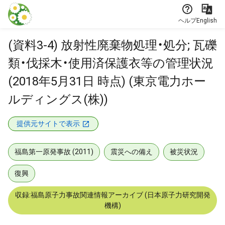
本文に飛ぶ
ヘルプ
English
(資料3-4) 放射性廃棄物処理・処分; 瓦礫
類・伐採木・使用済保護衣等の管理状況
(2018年5月31日 時点) (東京電力ホー
ルディングス(株))
提供元サイトで表示
福島第一原発事故 (2011)
震災への備え
被災状況
復興
収録:福島原子力事故関連情報アーカイブ (日本原子力研究開発
機構)