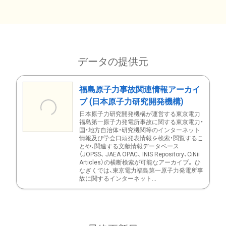
データの提供元
福島原子力事故関連情報アーカイ
ブ (日本原子力研究開発機構)
日本原子力研究開発機構が運営する東京電力
福島第一原子力発電所事故に関する東京電力・
国・地方自治体・研究機関等のインターネット
情報及び学会口頭発表情報を検索・閲覧するこ
とや、関連する文献情報データベース
（JOPSS、 JAEA OPAC、 INIS Repository、CiNii
Articles）の横断検索が可能なアーカイブ。 ひ
なぎくでは、東京電力福島第一原子力発電所事
故に関するインターネット...