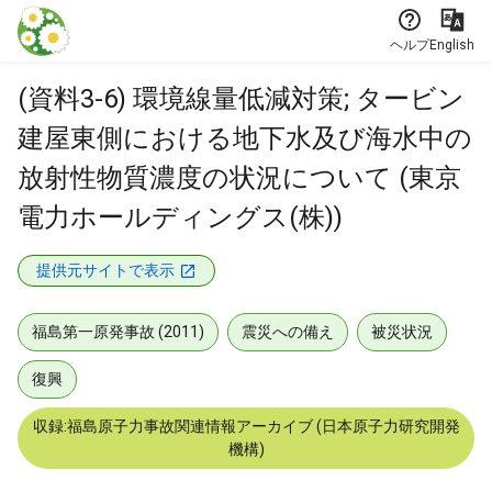
本文に飛ぶ
ヘルプ
English
(資料3-6) 環境線量低減対策; タービン
建屋東側における地下水及び海水中の
放射性物質濃度の状況について (東京
電力ホールディングス(株))
提供元サイトで表示
福島第一原発事故 (2011)
震災への備え
被災状況
復興
収録:福島原子力事故関連情報アーカイブ (日本原子力研究開発
機構)