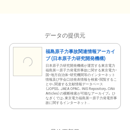
データの提供元
福島原子力事故関連情報アーカイ
ブ (日本原子力研究開発機構)
日本原子力研究開発機構が運営する東京電力
福島第一原子力発電所事故に関する東京電力・
国・地方自治体・研究機関等のインターネット
情報及び学会口頭発表情報を検索・閲覧するこ
とや、関連する文献情報データベース
（JOPSS、 JAEA OPAC、 INIS Repository、CiNii
Articles）の横断検索が可能なアーカイブ。 ひ
なぎくでは、東京電力福島第一原子力発電所事
故に関するインターネット...