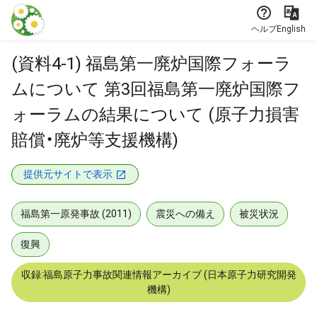
本文に飛ぶ
ヘルプ
English
(資料4-1) 福島第一廃炉国際フォーラ
ムについて 第3回福島第一廃炉国際フ
ォーラムの結果について (原子力損害
賠償・廃炉等支援機構)
提供元サイトで表示
福島第一原発事故 (2011)
震災への備え
被災状況
復興
収録:福島原子力事故関連情報アーカイブ (日本原子力研究開発
機構)