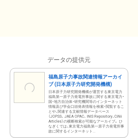
データの提供元
福島原子力事故関連情報アーカイ
ブ (日本原子力研究開発機構)
日本原子力研究開発機構が運営する東京電力
福島第一原子力発電所事故に関する東京電力・
国・地方自治体・研究機関等のインターネット
情報及び学会口頭発表情報を検索・閲覧するこ
とや、関連する文献情報データベース
（JOPSS、 JAEA OPAC、 INIS Repository、CiNii
Articles）の横断検索が可能なアーカイブ。 ひ
なぎくでは、東京電力福島第一原子力発電所事
故に関するインターネット...