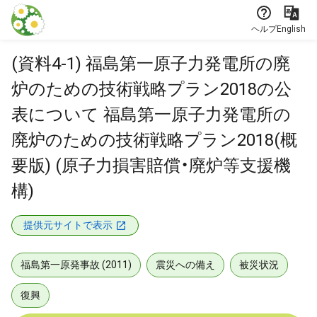
本文に飛ぶ
ヘルプ
English
(資料4-1) 福島第一原子力発電所の廃
炉のための技術戦略プラン2018の公
表について 福島第一原子力発電所の
廃炉のための技術戦略プラン2018(概
要版) (原子力損害賠償・廃炉等支援機
構)
提供元サイトで表示
福島第一原発事故 (2011)
震災への備え
被災状況
復興