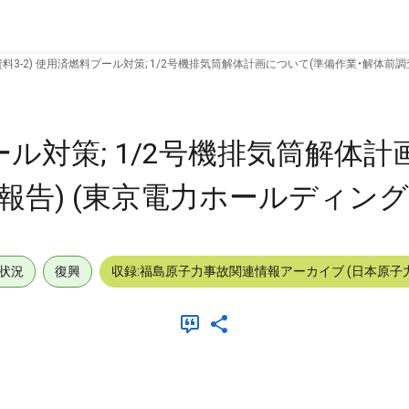
資料3-2) 使用済燃料プール対策; 1/2号機排気筒解体計画について(準備作業・解体前調
プール対策; 1/2号機排気筒解体
報告) (東京電力ホールディングス
状況
復興
収録:福島原子力事故関連情報アーカイブ (日本原子