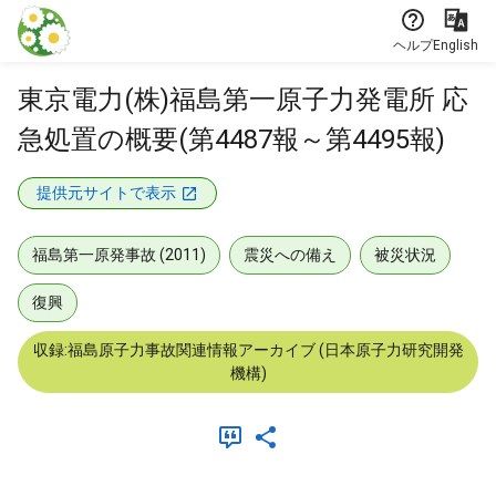
本文に飛ぶ
ヘルプ
English
東京電力(株)福島第一原子力発電所 応
急処置の概要(第4487報～第4495報)
提供元サイトで表示
福島第一原発事故 (2011)
震災への備え
被災状況
復興
収録:福島原子力事故関連情報アーカイブ (日本原子力研究開発
機構)