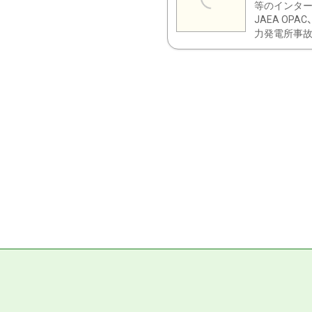
等のインター
JAEA OPA
力発電所事故