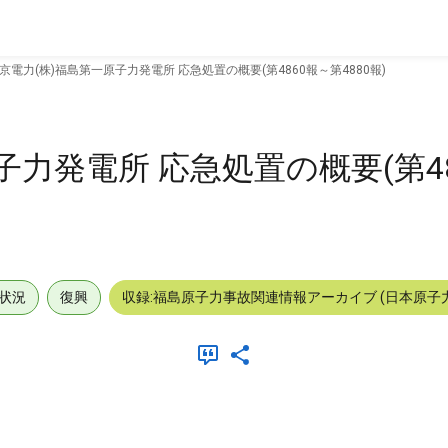
京電力(株)福島第一原子力発電所 応急処置の概要(第4860報～第4880報)
子力発電所 応急処置の概要(第4
状況
復興
収録:福島原子力事故関連情報アーカイブ (日本原子