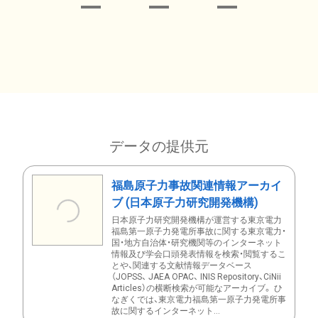
データの提供元
福島原子力事故関連情報アーカイ
ブ (日本原子力研究開発機構)
日本原子力研究開発機構が運営する東京電力
福島第一原子力発電所事故に関する東京電力・
国・地方自治体・研究機関等のインターネット
情報及び学会口頭発表情報を検索・閲覧するこ
とや、関連する文献情報データベース
（JOPSS、 JAEA OPAC、 INIS Repository、CiNii
Articles）の横断検索が可能なアーカイブ。 ひ
なぎくでは、東京電力福島第一原子力発電所事
故に関するインターネット...