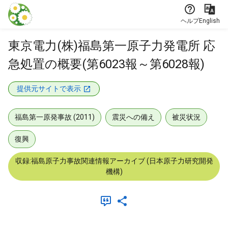
本文に飛ぶ
ヘルプ
English
東京電力(株)福島第一原子力発電所 応
急処置の概要(第6023報～第6028報)
提供元サイトで表示
福島第一原発事故 (2011)
震災への備え
被災状況
復興
収録:福島原子力事故関連情報アーカイブ (日本原子力研究開発
機構)