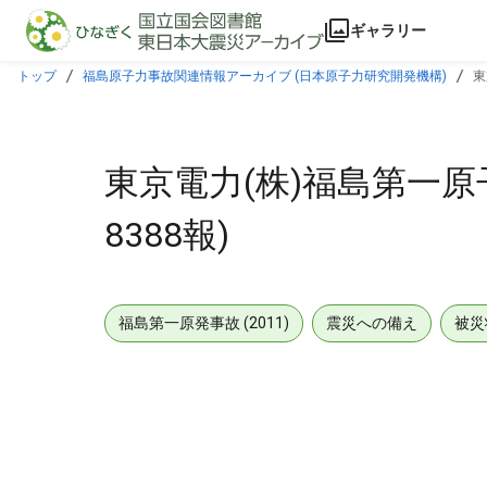
本文に飛ぶ
ギャラリー
トップ
福島原子力事故関連情報アーカイブ (日本原子力研究開発機構)
東
東京電力(株)福島第一原
8388報)
福島第一原発事故 (2011)
震災への備え
被災