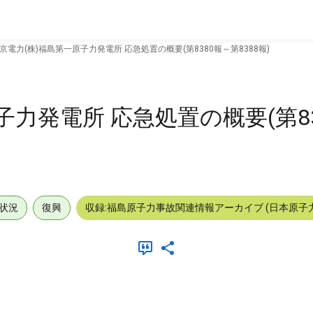
京電力(株)福島第一原子力発電所 応急処置の概要(第8380報～第8388報)
子力発電所 応急処置の概要(第8
状況
復興
収録:福島原子力事故関連情報アーカイブ (日本原子