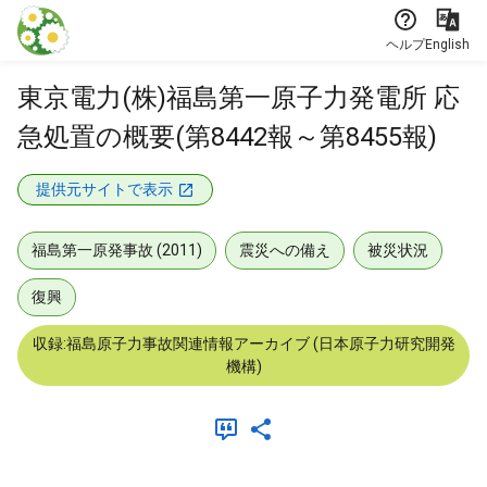
本文に飛ぶ
ヘルプ
English
東京電力(株)福島第一原子力発電所 応
急処置の概要(第8442報～第8455報)
提供元サイトで表示
福島第一原発事故 (2011)
震災への備え
被災状況
復興
収録:福島原子力事故関連情報アーカイブ (日本原子力研究開発
機構)