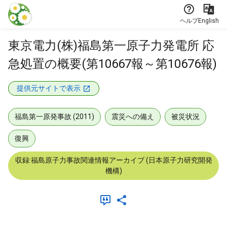
本文に飛ぶ
ヘルプ
English
東京電力(株)福島第一原子力発電所 応
急処置の概要(第10667報～第10676報)
提供元サイトで表示
福島第一原発事故 (2011)
震災への備え
被災状況
復興
収録:福島原子力事故関連情報アーカイブ (日本原子力研究開発
機構)