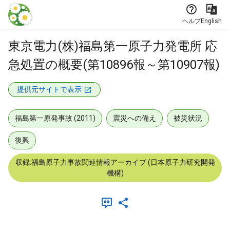
本文に飛ぶ
ヘルプ
English
東京電力(株)福島第一原子力発電所 応
急処置の概要(第10896報～第10907報)
提供元サイトで表示
福島第一原発事故 (2011)
震災への備え
被災状況
復興
収録:福島原子力事故関連情報アーカイブ (日本原子力研究開発
機構)