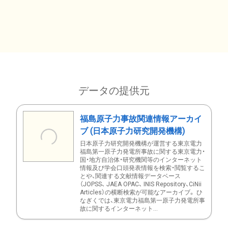
データの提供元
福島原子力事故関連情報アーカイ
ブ (日本原子力研究開発機構)
日本原子力研究開発機構が運営する東京電力
福島第一原子力発電所事故に関する東京電力・
国・地方自治体・研究機関等のインターネット
情報及び学会口頭発表情報を検索・閲覧するこ
とや、関連する文献情報データベース
（JOPSS、 JAEA OPAC、 INIS Repository、CiNii
Articles）の横断検索が可能なアーカイブ。 ひ
なぎくでは、東京電力福島第一原子力発電所事
故に関するインターネット...