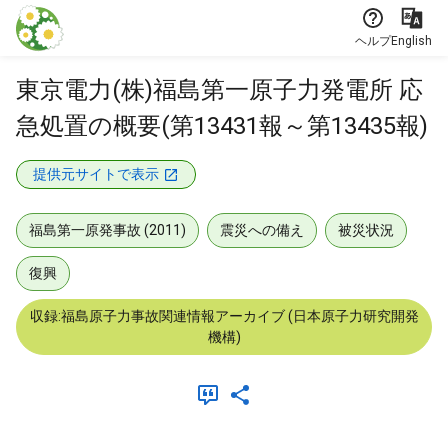
本文に飛ぶ
ヘルプ
English
東京電力(株)福島第一原子力発電所 応
急処置の概要(第13431報～第13435報)
提供元サイトで表示
福島第一原発事故 (2011)
震災への備え
被災状況
復興
収録:福島原子力事故関連情報アーカイブ (日本原子力研究開発
機構)