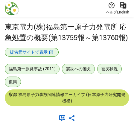
本文に飛ぶ
ヘルプ
English
東京電力(株)福島第一原子力発電所 応
急処置の概要(第13755報～第13760報)
提供元サイトで表示
福島第一原発事故 (2011)
震災への備え
被災状況
復興
収録:福島原子力事故関連情報アーカイブ (日本原子力研究開発
機構)