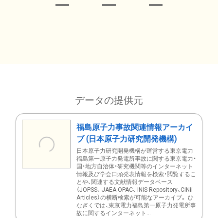
データの提供元
福島原子力事故関連情報アーカイ
ブ (日本原子力研究開発機構)
日本原子力研究開発機構が運営する東京電力
福島第一原子力発電所事故に関する東京電力・
国・地方自治体・研究機関等のインターネット
情報及び学会口頭発表情報を検索・閲覧するこ
とや、関連する文献情報データベース
（JOPSS、 JAEA OPAC、 INIS Repository、CiNii
Articles）の横断検索が可能なアーカイブ。 ひ
なぎくでは、東京電力福島第一原子力発電所事
故に関するインターネット...