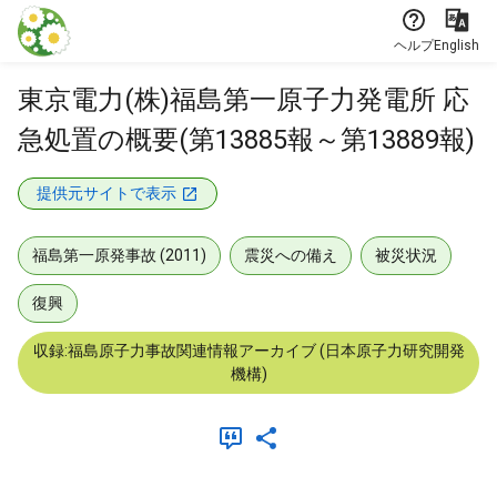
本文に飛ぶ
ヘルプ
English
東京電力(株)福島第一原子力発電所 応
急処置の概要(第13885報～第13889報)
提供元サイトで表示
福島第一原発事故 (2011)
震災への備え
被災状況
復興
収録:福島原子力事故関連情報アーカイブ (日本原子力研究開発
機構)