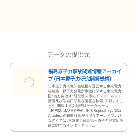
データの提供元
福島原子力事故関連情報アーカイ
ブ (日本原子力研究開発機構)
日本原子力研究開発機構が運営する東京電力
福島第一原子力発電所事故に関する東京電力・
国・地方自治体・研究機関等のインターネット
情報及び学会口頭発表情報を検索・閲覧するこ
とや、関連する文献情報データベース
（JOPSS、 JAEA OPAC、 INIS Repository、CiNii
Articles）の横断検索が可能なアーカイブ。 ひ
なぎくでは、東京電力福島第一原子力発電所事
故に関するインターネット...