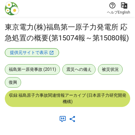
本文に飛ぶ
ヘルプ
English
東京電力(株)福島第一原子力発電所 応
急処置の概要(第15074報～第15080報)
提供元サイトで表示
福島第一原発事故 (2011)
震災への備え
被災状況
復興
収録:福島原子力事故関連情報アーカイブ (日本原子力研究開発
機構)