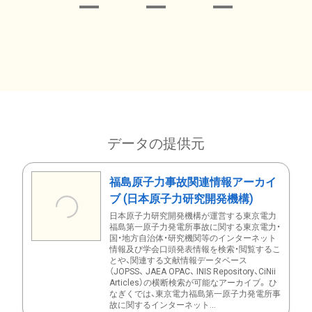
データの提供元
福島原子力事故関連情報アーカイ
ブ (日本原子力研究開発機構)
日本原子力研究開発機構が運営する東京電力
福島第一原子力発電所事故に関する東京電力・
国・地方自治体・研究機関等のインターネット
情報及び学会口頭発表情報を検索・閲覧するこ
とや、関連する文献情報データベース
（JOPSS、 JAEA OPAC、 INIS Repository、CiNii
Articles）の横断検索が可能なアーカイブ。 ひ
なぎくでは、東京電力福島第一原子力発電所事
故に関するインターネット...